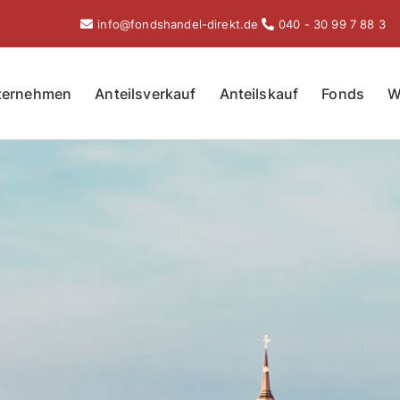
info@fondshandel-direkt.de
040 - 30 99 7 88 3
ternehmen
Anteilsverkauf
Anteilskauf
Fonds
W